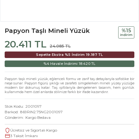
Papyon Taşlı Mineli Yüzük
%15
i̇ndi̇ri̇m
20.411 TL
24.085 TL
Sepette Ekstra %5 İndirim
19.187 TL
%4 Havale İndirimi
18.420 TL
Papyon taşlı mineli yüzük, eğlenceli formu ve zarif taş detaylarıyla sofistike bir
neşe sunar. Papyon figürü şıklığı ve zarafeti simgelerken mineli yüzey yüzüğe
modern bir dokunuş katar. Taş ışıltılarıyla dengelenen tasarım, hem günlük
kullanımda hem özel anlarda stilinize farklı bir ifade kazandırır.
Stok Kodu
2001097
Barkod
869RIN2.75NG2001097
Gönderim
Kargo Bedava
Ücretsiz ve Sigortalı Kargo
3 Taksit İmkanı