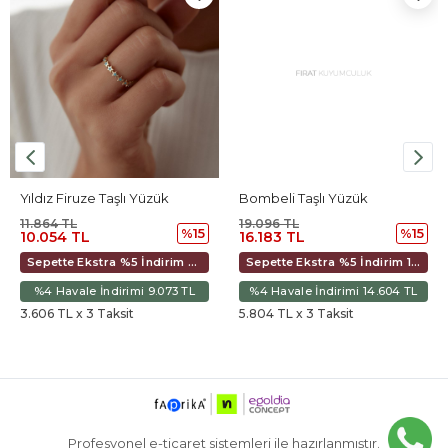
Yıldız Firuze Taşlı Yüzük
Bombeli Taşlı Yüzük
11.864 TL
19.096 TL
%15
%15
10.054 TL
16.183 TL
Sepette Ekstra %5 İndirim 9.451 TL
Sepette Ekstra %5 İndirim 15.213 TL
%4 Havale İndirimi 9.073 TL
%4 Havale İndirimi 14.604 TL
3.606 TL x 3 Taksit
5.804 TL x 3 Taksit
Profesyonel e-ticaret sistemleri ile hazırlanmıştır.