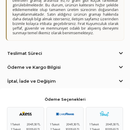
belirtilen gramaj arasında ±0,10 gram gibi küçük farklılıklar
görülebilmektedir. Bu durum, ürünün kalitesini hiçbir şekilde
etkilememekte olup tamamen üretim sürecinin doğasından
kaynaklanmaktadır. Satın aldığınız ürünün gramajı hakkında
daha detaylı bilgi almak isterseniz, iletişim sayfamız üzerinden
bizimle kolayca irtibata geçebilirsiniz. Fırat Kuyumculuk olarak
şeffaf, güvenilir ve memnuniyet odaklı bir alışveriş deneyimi
sunmayı temel ilkemiz olarak benimsemekteyiz.
Teslimat Süreci
Ödeme ve Kargo Bilgisi
İptal, İade ve Değişim
Ödeme Seçenekleri
1 Taksit
20411,30 TL
1 Taksit
20411,30 TL
1 Taksit
20411,30 TL
2 Taksit
10205,65 TL
2 Taksit
10205,65 TL
2 Taksit
10205,65 TL