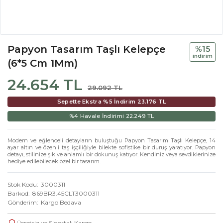
Papyon Tasarım Taşlı Kelepçe
%15
i̇ndi̇ri̇m
(6*5 Cm 1Mm)
24.654 TL
29.092 TL
Sepette Ekstra %5 İndirim
23.176 TL
%4 Havale İndirimi
22.249 TL
Modern ve eğlenceli detayların buluştuğu Papyon Tasarım Taşlı Kelepçe, 14
ayar altın ve özenli taş işçiliğiyle bilekte sofistike bir duruş yaratıyor. Papyon
detayı, stilinize şık ve anlamlı bir dokunuş katıyor. Kendiniz veya sevdiklerinize
hediye edilebilecek özel bir tasarım.
Stok Kodu
3000311
Barkod
869BR3.45CLT3000311
Gönderim
Kargo Bedava
Ücretsiz ve Sigortalı Kargo