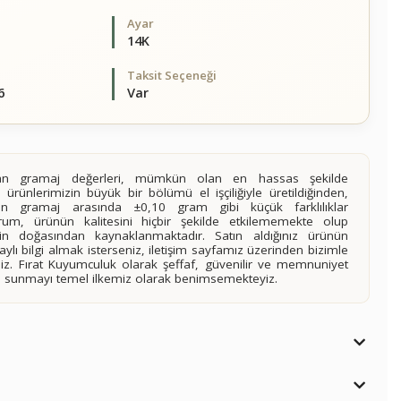
Ayar
14K
Taksit Seçeneği
6
Var
alan gramaj değerleri, mümkün olan en hassas şekilde
 ürünlerimizin büyük bir bölümü el işçiliğiyle üretildiğinden,
ilen gramaj arasında ±0,10 gram gibi küçük farklılıklar
rum, ürünün kalitesini hiçbir şekilde etkilememekte olup
n doğasından kaynaklanmaktadır. Satın aldığınız ürünün
lı bilgi almak isterseniz, iletişim sayfamız üzerinden bizimle
siniz. Fırat Kuyumculuk olarak şeffaf, güvenilir ve memnuniyet
imi sunmayı temel ilkemiz olarak benimsemekteyiz.