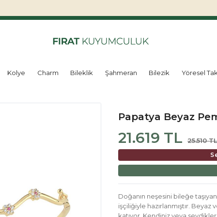
Kolye
Charm
Bileklik
Şahmeran
Bilezik
Yöresel Tak
Papatya Beyaz Pem
21.619 TL
25.510 T
S
Doğanın neşesini bileğe taşıyan
işçiliğiyle hazırlanmıştır. Beyaz
katıyor. Kendiniz veya sevdikler