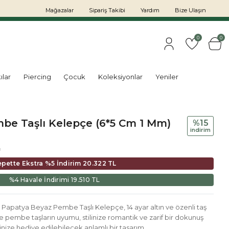
Mağazalar
Sipariş Takibi
Yardım
Bize Ulaşın
0
0
ılar
Piercing
Çocuk
Koleksiyonlar
Yeniler
be Taşlı Kelepçe (6*5 Cm 1 Mm)
%15
i̇ndi̇ri̇m
L
epette Ekstra %5 İndirim
20.322 TL
%4 Havale İndirimi
19.510 TL
 Papatya Beyaz Pembe Taşlı Kelepçe, 14 ayar altın ve özenli taş
 ve pembe taşların uyumu, stilinize romantik ve zarif bir dokunuş
inize hediye edilebilecek anlamlı bir tasarım.