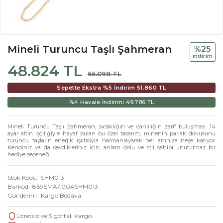
Mineli Turuncu Taşlı Şahmeran
%25
i̇ndi̇ri̇m
48.824 TL
65.098 TL
Sepette Ekstra %5 İndirim
51.860 TL
%4 Havale İndirimi
49.786 TL
Mineli Turuncu Taşlı Şahmeran, sıcaklığın ve canlılığın zarif buluşması. 14
ayar altın işçiliğiyle hayat bulan bu özel tasarım, minenin parlak dokusunu
turuncu taşların enerjik ışıltısıyla harmanlayarak her anınıza neşe katıyor.
Kendiniz ya da sevdikleriniz için, anlam dolu ve stil sahibi unutulmaz bir
hediye seçeneği.
Stok Kodu
SHM013
Barkod
869EMA7.00ASHM013
Gönderim
Kargo Bedava
Ücretsiz ve Sigortalı Kargo