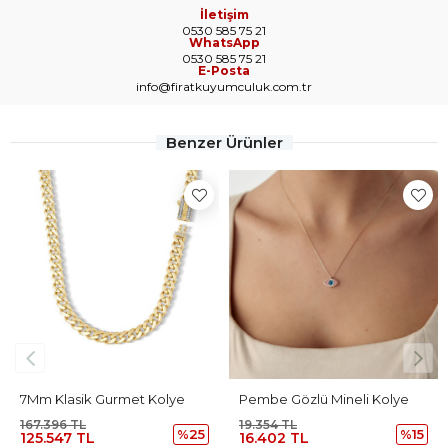
İletişim
0530 585 75 21
WhatsApp
0530 585 75 21
E-Posta
info@firatkuyumculuk.com.tr
Benzer Ürünler
7Mm Klasik Gurmet Kolye
Pembe Gözlü Mineli Kolye
167.396 TL
19.354 TL
%25
%15
125.547 TL
16.402 TL