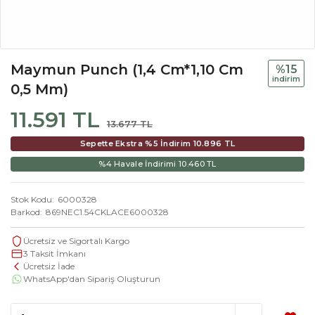
Maymun Punch (1,4 Cm*1,10 Cm
%15
i̇ndi̇ri̇m
0,5 Mm)
11.591 TL
13.677 TL
Sepette Ekstra %5 İndirim
10.896 TL
%4 Havale İndirimi
10.460 TL
Stok Kodu
6000328
Barkod
869NEC1.54CKLACE6000328
Ücretsiz ve Sigortalı Kargo
3 Taksit İmkanı
Ücretsiz İade
WhatsApp'dan Sipariş Oluşturun