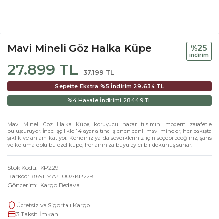
Mavi Mineli Göz Halka Küpe
%25
i̇ndi̇ri̇m
27.899 TL
37.199 TL
Sepette Ekstra %5 İndirim
29.634 TL
%4 Havale İndirimi
28.449 TL
Mavi Mineli Göz Halka Küpe, koruyucu nazar tılsımını modern zarafetle
buluşturuyor. İnce işçilikle 14 ayar altına işlenen canlı mavi mineler, her bakışta
şıklık ve anlam katıyor. Kendiniz ya da sevdikleriniz için seçebileceğiniz, şans
ve koruma dolu bu özel küpe, her anınıza büyüleyici bir dokunuş sunar.
Stok Kodu
KP229
Barkod
869EMA4.00AKP229
Gönderim
Kargo Bedava
Ücretsiz ve Sigortalı Kargo
3 Taksit İmkanı