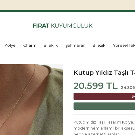
Kolye
Charm
Bileklik
Şahmeran
Bilezik
Yöresel Tak
Kutup Yıldız Taşlı 
20.599 TL
24.306
S
Kutup Yıldız Taşlı Tasarım Kolye,
modern hem anlamlı bir aksesuar 
hediye alternatifi sağlar.