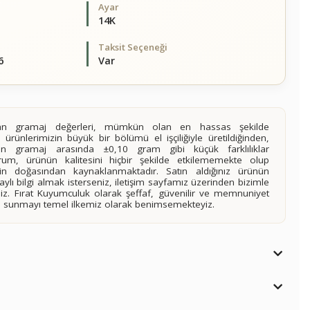
Ayar
14K
Taksit Seçeneği
6
Var
alan gramaj değerleri, mümkün olan en hassas şekilde
 ürünlerimizin büyük bir bölümü el işçiliğiyle üretildiğinden,
ilen gramaj arasında ±0,10 gram gibi küçük farklılıklar
rum, ürünün kalitesini hiçbir şekilde etkilememekte olup
n doğasından kaynaklanmaktadır. Satın aldığınız ürünün
lı bilgi almak isterseniz, iletişim sayfamız üzerinden bizimle
siniz. Fırat Kuyumculuk olarak şeffaf, güvenilir ve memnuniyet
imi sunmayı temel ilkemiz olarak benimsemekteyiz.