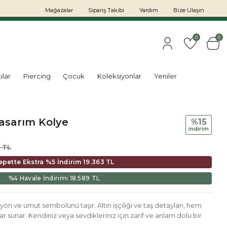
Mağazalar
Sipariş Takibi
Yardım
Bize Ulaşın
0
0
ılar
Piercing
Çocuk
Koleksiyonlar
Yeniler
Tasarım Kolye
%15
i̇ndi̇ri̇m
 TL
epette Ekstra %5 İndirim
19.363 TL
%4 Havale İndirimi
18.589 TL
 yön ve umut sembolünü taşır. Altın işçiliği ve taş detayları, hem
sunar. Kendiniz veya sevdikleriniz için zarif ve anlam dolu bir