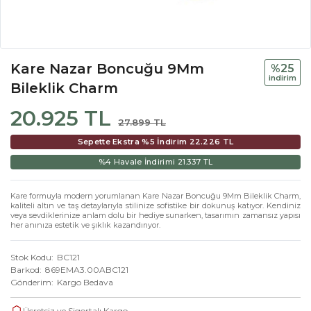
Kare Nazar Boncuğu 9Mm
%25
i̇ndi̇ri̇m
Bileklik Charm
20.925 TL
27.899 TL
Sepette Ekstra %5 İndirim
22.226 TL
%4 Havale İndirimi
21.337 TL
Kare formuyla modern yorumlanan Kare Nazar Boncuğu 9Mm Bileklik Charm,
kaliteli altın ve taş detaylarıyla stilinize sofistike bir dokunuş katıyor. Kendiniz
veya sevdiklerinize anlam dolu bir hediye sunarken, tasarımın zamansız yapısı
her anınıza estetik ve şıklık kazandırıyor.
Stok Kodu
BC121
Barkod
869EMA3.00ABC121
Gönderim
Kargo Bedava
Ücretsiz ve Sigortalı Kargo