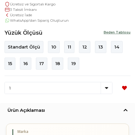
Ücretsiz ve Sigortalı Kargo
3 Taksit İmkanı
Ücretsiz İade
WhatsApp'dan Sipariş Oluşturun
Yüzük Ölçüsü
Beden Tablosu
Standart Ölçü
10
11
12
13
14
15
16
17
18
19
Ürün Açıklaması
Marka