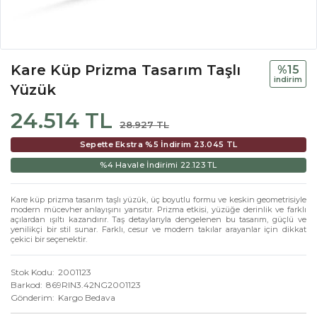
Kare Küp Prizma Tasarım Taşlı
%15
i̇ndi̇ri̇m
Yüzük
24.514 TL
28.927 TL
Sepette Ekstra %5 İndirim
23.045 TL
%4 Havale İndirimi
22.123 TL
Kare küp prizma tasarım taşlı yüzük, üç boyutlu formu ve keskin geometrisiyle
modern mücevher anlayışını yansıtır. Prizma etkisi, yüzüğe derinlik ve farklı
açılardan ışıltı kazandırır. Taş detaylarıyla dengelenen bu tasarım, güçlü ve
yenilikçi bir stil sunar. Farklı, cesur ve modern takılar arayanlar için dikkat
çekici bir seçenektir.
Stok Kodu
2001123
Barkod
869RIN3.42NG2001123
Gönderim
Kargo Bedava