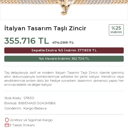
İtalyan Tasarım Taşlı Zincir
%25
i̇ndi̇ri̇m
355.716 TL
474.288 TL
Sepette Ekstra %5 İndirim
377.839 TL
%4 Havale İndirimi
362.726 TL
Taş detaylarıyla zarif ve modern İtalyan Tasarım Taşlı Zincir, özenle işlenmiş
altın dokunuşlarıyla kombinlerinize sofistike bir şıklık katıyor. Kendiniz veya
sevdiklerinize anlam dolu bir hediye sunarken, tasarımın zamansız yapısı her
anınıza estetik ve değer katıyor.
Stok Kodu
ST830
Barkod
869EMA51.00ASM586
Gönderim
Kargo Bedava
Ücretsiz ve Sigortalı Kargo
3 Taksit İmkanı