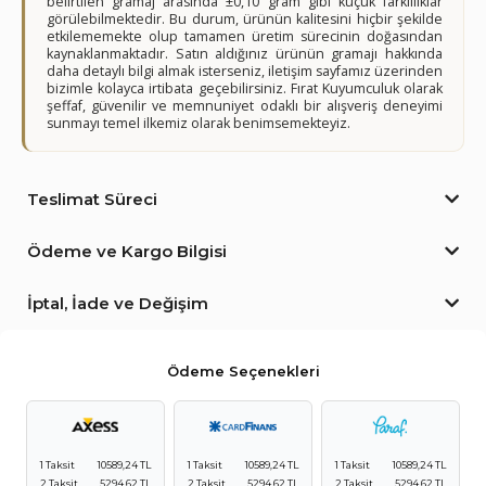
belirtilen gramaj arasında ±0,10 gram gibi küçük farklılıklar
görülebilmektedir. Bu durum, ürünün kalitesini hiçbir şekilde
etkilememekte olup tamamen üretim sürecinin doğasından
kaynaklanmaktadır. Satın aldığınız ürünün gramajı hakkında
daha detaylı bilgi almak isterseniz, iletişim sayfamız üzerinden
bizimle kolayca irtibata geçebilirsiniz. Fırat Kuyumculuk olarak
şeffaf, güvenilir ve memnuniyet odaklı bir alışveriş deneyimi
sunmayı temel ilkemiz olarak benimsemekteyiz.
Teslimat Süreci
Ödeme ve Kargo Bilgisi
İptal, İade ve Değişim
Ödeme Seçenekleri
1 Taksit
10589,24 TL
1 Taksit
10589,24 TL
1 Taksit
10589,24 TL
2 Taksit
5294,62 TL
2 Taksit
5294,62 TL
2 Taksit
5294,62 TL