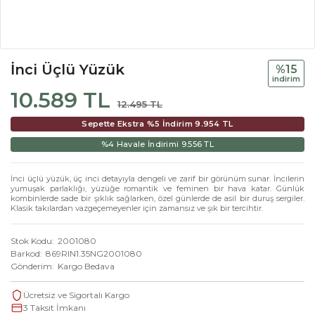
İnci Üçlü Yüzük
%15
i̇ndi̇ri̇m
10.589 TL
12.495 TL
Sepette Ekstra %5 İndirim
9.954 TL
%4 Havale İndirimi
9.556 TL
İnci üçlü yüzük, üç inci detayıyla dengeli ve zarif bir görünüm sunar. İncilerin
yumuşak parlaklığı, yüzüğe romantik ve feminen bir hava katar. Günlük
kombinlerde sade bir şıklık sağlarken, özel günlerde de asil bir duruş sergiler.
Klasik takılardan vazgeçemeyenler için zamansız ve şık bir tercihtir.
Stok Kodu
2001080
Barkod
869RIN1.35NG2001080
Gönderim
Kargo Bedava
Ücretsiz ve Sigortalı Kargo
3 Taksit İmkanı