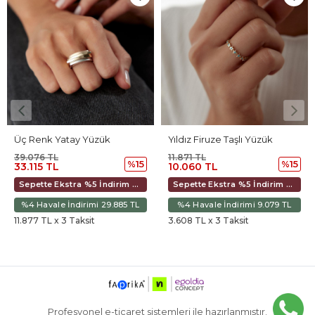
Üç Renk Yatay Yüzük
Yıldız Firuze Taşlı Yüzük
39.076 TL
11.871 TL
%15
%15
33.115 TL
10.060 TL
Sepette Ekstra %5 İndirim 31.130 TL
Sepette Ekstra %5 İndirim 9.457 TL
%4 Havale İndirimi 29.885 TL
%4 Havale İndirimi 9.079 TL
11.877 TL x 3 Taksit
3.608 TL x 3 Taksit
Profesyonel e-ticaret sistemleri ile hazırlanmıştır.