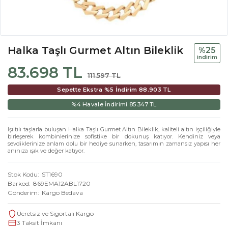
Halka Taşlı Gurmet Altın Bileklik
%25
i̇ndi̇ri̇m
83.698 TL
111.597 TL
Sepette Ekstra %5 İndirim
88.903 TL
%4 Havale İndirimi
85.347 TL
Işıltılı taşlarla buluşan Halka Taşlı Gurmet Altın Bileklik, kaliteli altın işçiliğiyle
birleşerek kombinlerinize sofistike bir dokunuş katıyor. Kendiniz veya
sevdiklerinize anlam dolu bir hediye sunarken, tasarımın zamansız yapısı her
anınıza ışık ve değer katıyor.
Stok Kodu
ST1690
Barkod
869EMA12ABL1720
Gönderim
Kargo Bedava
Ücretsiz ve Sigortalı Kargo
3 Taksit İmkanı