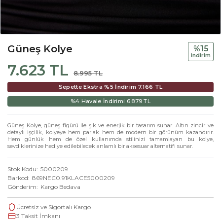
Güneş Kolye
%15
i̇ndi̇ri̇m
7.623 TL
8.995 TL
Sepette Ekstra %5 İndirim
7.166 TL
%4 Havale İndirimi
6.879 TL
Güneş Kolye, güneş figürü ile şık ve enerjik bir tasarım sunar. Altın zincir ve
detaylı işçilik, kolyeye hem parlak hem de modern bir görünüm kazandırır.
Hem günlük hem de özel kullanımda stilinizi tamamlayan bu kolye,
sevdiklerinize hediye edilebilecek anlamlı bir aksesuar alternatifi sunar.
Stok Kodu
5000209
Barkod
869NEC0.91KLACE5000209
Gönderim
Kargo Bedava
Ücretsiz ve Sigortalı Kargo
3 Taksit İmkanı