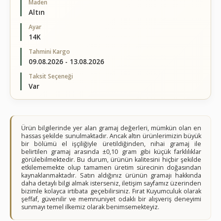
Maden
Altın
Ayar
14K
Tahmini Kargo
09.08.2026 - 13.08.2026
Taksit Seçeneği
Var
Ürün bilgilerinde yer alan gramaj değerleri, mümkün olan en
hassas şekilde sunulmaktadır. Ancak altın ürünlerimizin büyük
bir bölümü el işçiliğiyle üretildiğinden, nihai gramaj ile
belirtilen gramaj arasında ±0,10 gram gibi küçük farklılıklar
görülebilmektedir. Bu durum, ürünün kalitesini hiçbir şekilde
etkilememekte olup tamamen üretim sürecinin doğasından
kaynaklanmaktadır. Satın aldığınız ürünün gramajı hakkında
daha detaylı bilgi almak isterseniz, iletişim sayfamız üzerinden
bizimle kolayca irtibata geçebilirsiniz. Fırat Kuyumculuk olarak
şeffaf, güvenilir ve memnuniyet odaklı bir alışveriş deneyimi
sunmayı temel ilkemiz olarak benimsemekteyiz.