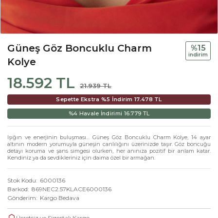
Güneş Göz Boncuklu Charm
%15
i̇ndi̇ri̇m
Kolye
18.592 TL
21.939 TL
Sepette Ekstra %5 İndirim
17.478 TL
%4 Havale İndirimi
16.779 TL
Işığın ve enerjinin buluşması… Güneş Göz Boncuklu Charm Kolye, 14 ayar
altının modern yorumuyla güneşin canlılığını üzerinizde taşır. Göz boncuğu
detayı koruma ve şans simgesi olurken, her anınıza pozitif bir anlam katar.
Kendiniz ya da sevdikleriniz için daima özel bir armağan.
Stok Kodu
6000136
Barkod
869NEC2.57KLACE6000136
Gönderim
Kargo Bedava
Ücretsiz ve Sigortalı Kargo