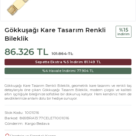
Gökkuşağı Kare Tasarım Renkli
%15
i̇ndi̇ri̇m
Bileklik
86.326 TL
101.864 TL
Sepette Ekstra %5 İndirim
81.149 TL
%4 Havale İndirimi
77.904 TL
Gökkuşağı Kare Tasarım Renkli Bileklik, geometrik kare tasarımı ve renkli taş
detaylarıyla öne çıkan Gökkuşağı Tasarım Bileklik, modern çizgisi ve kaliteli
altın işçiliğiyle bileğinize sofistike bir dokunuş katıyor. Hem kendiniz hem de
sevdiklerinize anlam dolu bir hediye sunuyor.
Stok Kodu
1001016
Barkod
869BRA13.77CELET1001016
Gönderim
Kargo Bedava
Ücretsiz ve Sigortalı Kargo