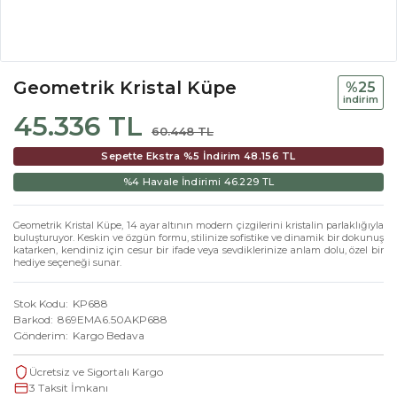
Geometrik Kristal Küpe
%25
i̇ndi̇ri̇m
45.336 TL
60.448 TL
Sepette Ekstra %5 İndirim
48.156 TL
%4 Havale İndirimi
46.229 TL
Geometrik Kristal Küpe, 14 ayar altının modern çizgilerini kristalin parlaklığıyla
buluşturuyor. Keskin ve özgün formu, stilinize sofistike ve dinamik bir dokunuş
katarken, kendiniz için cesur bir ifade veya sevdiklerinize anlam dolu, özel bir
hediye seçeneği sunar.
Stok Kodu
KP688
Barkod
869EMA6.50AKP688
Gönderim
Kargo Bedava
Ücretsiz ve Sigortalı Kargo
3 Taksit İmkanı