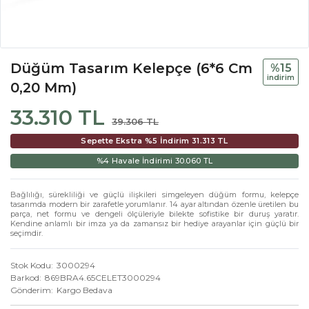
Düğüm Tasarım Kelepçe (6*6 Cm
%15
i̇ndi̇ri̇m
0,20 Mm)
33.310 TL
39.306 TL
Sepette Ekstra %5 İndirim
31.313 TL
%4 Havale İndirimi
30.060 TL
Bağlılığı, sürekliliği ve güçlü ilişkileri simgeleyen düğüm formu, kelepçe
tasarımda modern bir zarafetle yorumlanır. 14 ayar altından özenle üretilen bu
parça, net formu ve dengeli ölçüleriyle bilekte sofistike bir duruş yaratır.
Kendine anlamlı bir imza ya da zamansız bir hediye arayanlar için güçlü bir
seçimdir.
Stok Kodu
3000294
Barkod
869BRA4.65CELET3000294
Gönderim
Kargo Bedava