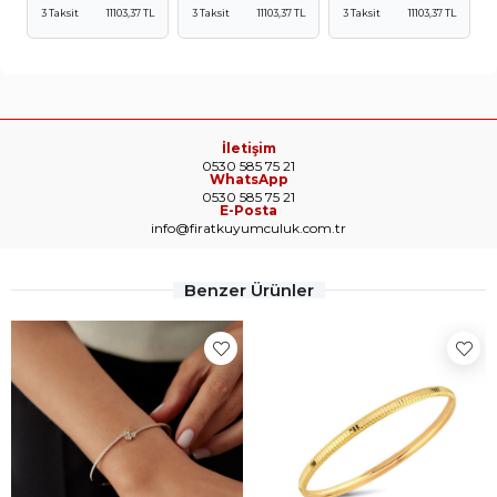
3 Taksit
11103,37 TL
3 Taksit
11103,37 TL
3 Taksit
11103,37 TL
İletişim
0530 585 75 21
WhatsApp
0530 585 75 21
E-Posta
info@firatkuyumculuk.com.tr
Benzer Ürünler