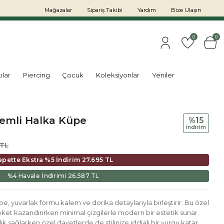
Mağazalar
Sipariş Takibi
Yardım
Bize Ulaşın
0
0
ılar
Piercing
Çocuk
Koleksiyonlar
Yeniler
lemli Halka Küpe
%15
i̇ndi̇ri̇m
 TL
epette Ekstra %5 İndirim
27.695 TL
%4 Havale İndirimi
26.587 TL
e, yuvarlak formu kalem ve dorika detaylarıyla birleştirir. Bu özel
reket kazandırırken minimal çizgilerle modern bir estetik sunar.
ık sağlarken özel davetlerde de stilinize iddialı bir vurgu katar.