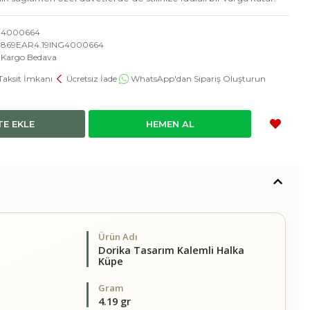
4000664
869EAR4.19ING4000664
Kargo Bedava
Taksit İmkanı
Ücretsiz İade
WhatsApp'dan Sipariş Oluşturun
TE EKLE
HEMEN AL
Ürün Adı
Dorika Tasarım Kalemli Halka
Küpe
Gram
4.19 gr