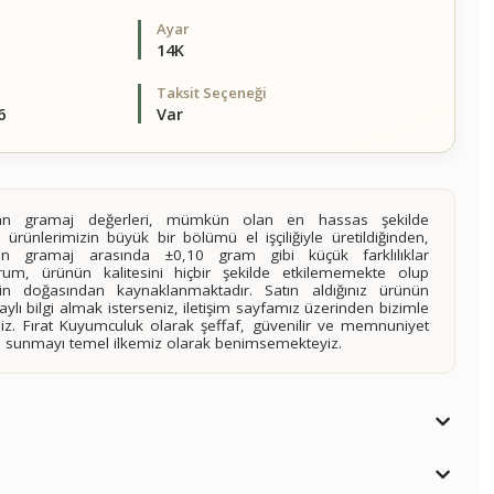
Ayar
14K
Taksit Seçeneği
6
Var
alan gramaj değerleri, mümkün olan en hassas şekilde
 ürünlerimizin büyük bir bölümü el işçiliğiyle üretildiğinden,
ilen gramaj arasında ±0,10 gram gibi küçük farklılıklar
rum, ürünün kalitesini hiçbir şekilde etkilememekte olup
n doğasından kaynaklanmaktadır. Satın aldığınız ürünün
lı bilgi almak isterseniz, iletişim sayfamız üzerinden bizimle
siniz. Fırat Kuyumculuk olarak şeffaf, güvenilir ve memnuniyet
imi sunmayı temel ilkemiz olarak benimsemekteyiz.