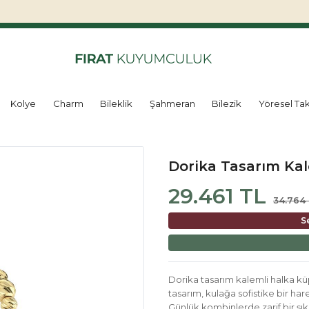
Kolye
Charm
Bileklik
Şahmeran
Bilezik
Yöresel Tak
Dorika Tasarım Ka
29.461 TL
34.764
S
Dorika tasarım kalemli halka küp
tasarım, kulağa sofistike bir ha
Günlük kombinlerde zarif bir şıkl