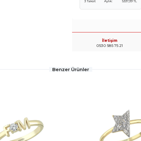
3 Taksit
Aylık:
5337,39 TL
İletişim
0530 585 75 21
Benzer Ürünler