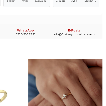
3 Taksit
Aylık:
5337,39 TL
3 Taksit
Aylık:
5337,39 TL
WhatsApp
E-Posta
0530 585 75 21
info@firatkuyumculuk.com.tr