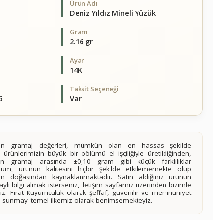
Ürün Adı
Deniz Yıldız Mineli Yüzük
Gram
2.16 gr
Ayar
14K
Taksit Seçeneği
6
Var
alan gramaj değerleri, mümkün olan en hassas şekilde
 ürünlerimizin büyük bir bölümü el işçiliğiyle üretildiğinden,
ilen gramaj arasında ±0,10 gram gibi küçük farklılıklar
rum, ürünün kalitesini hiçbir şekilde etkilememekte olup
n doğasından kaynaklanmaktadır. Satın aldığınız ürünün
lı bilgi almak isterseniz, iletişim sayfamız üzerinden bizimle
siniz. Fırat Kuyumculuk olarak şeffaf, güvenilir ve memnuniyet
imi sunmayı temel ilkemiz olarak benimsemekteyiz.