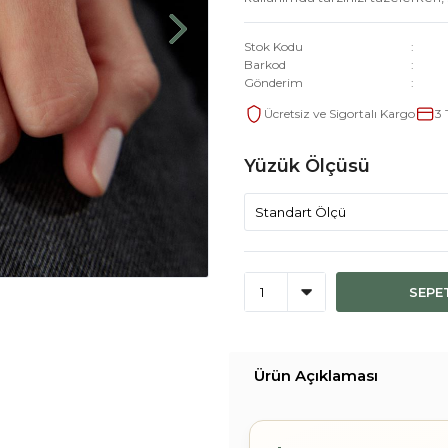
Stok Kodu
Barkod
Gönderim
Ücretsiz ve Sigortalı Kargo
3 
Yüzük Ölçüsü
SEPE
Ürün Açıklaması