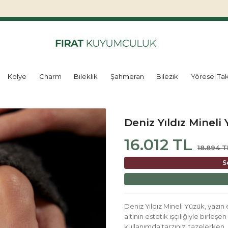
Kolye
Charm
Bileklik
Şahmeran
Bilezik
Yöresel Tak
Deniz Yıldız Mineli
16.012 TL
18.894 T
S
Deniz Yıldız Mineli Yüzük, yazın e
altının estetik işçiliğiyle birleş
kullanımda tarzınızı tazelerken,