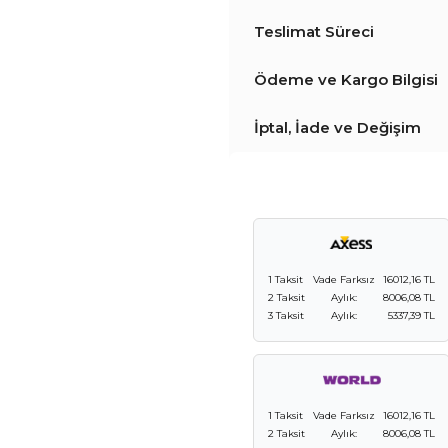
Teslimat Süreci
Ödeme ve Kargo Bilgisi
İptal, İade ve Değişim
1 Taksit
Vade Farksız
16012,16 TL
2 Taksit
Aylık:
8006,08 TL
3 Taksit
Aylık:
5337,39 TL
1 Taksit
Vade Farksız
16012,16 TL
2 Taksit
Aylık:
8006,08 TL