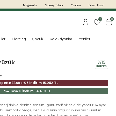
Mağazalar
Sipariş Takibi
Yardım
Bize Ulaşın
0
0
ılar
Piercing
Çocuk
Koleksiyonlar
Yeniler
 Yüzük
%15
i̇ndi̇ri̇m
L
epette Ekstra %5 İndirim
15.052 TL
%4 Havale İndirimi
14.450 TL
nerjisini ve denizin sonsuzluğunu zarif bir şekilde yansıtır. 14 ayar
en bu sembolik parça, deniz yıldızının özgür ruhunu taşır. Günlük
 sevdikleriniz için de anlamlı bir hediye seçeneği sunar.