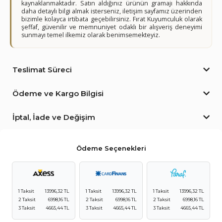
kaynaklanmaktadır. Satın aldığınız ürünün gramajı hakkında
daha detaylı bilgi almak isterseniz, iletişim sayfamız üzerinden
bizimle kolayca irtibata geçebilirsiniz. Fırat Kuyumculuk olarak
şeffaf, güvenilir ve memnuniyet odaklı bir alışveriş deneyimi
sunmayı temel ilkemiz olarak benimsemekteyiz.
Teslimat Süreci
Ödeme ve Kargo Bilgisi
İptal, İade ve Değişim
Ödeme Seçenekleri
1 Taksit
13996,32 TL
1 Taksit
13996,32 TL
1 Taksit
13996,32 TL
2 Taksit
6998,16 TL
2 Taksit
6998,16 TL
2 Taksit
6998,16 TL
3 Taksit
4665,44 TL
3 Taksit
4665,44 TL
3 Taksit
4665,44 TL