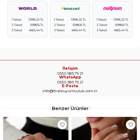
1 Taksit
13996,32 TL
1 Taksit
13996,32 TL
1 Taksit
13996,32 TL
2 Taksit
6998,16 TL
2 Taksit
6998,16 TL
2 Taksit
6998,16 TL
3 Taksit
4665,44 TL
3 Taksit
4665,44 TL
3 Taksit
4665,44 TL
İletişim
0530 585 75 21
WhatsApp
0530 585 75 21
E-Posta
info@firatkuyumculuk.com.tr
Benzer Ürünler