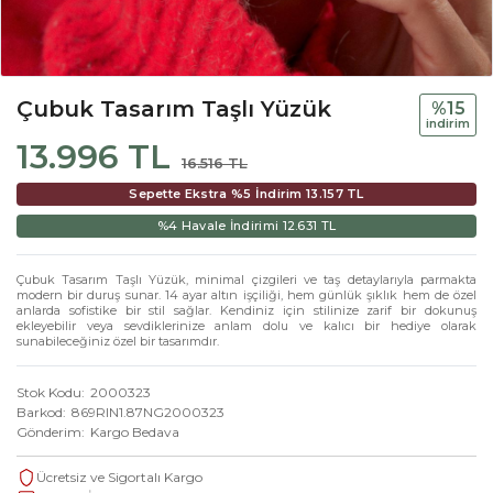
Çubuk Tasarım Taşlı Yüzük
%15
i̇ndi̇ri̇m
13.996 TL
16.516 TL
Sepette Ekstra %5 İndirim
13.157 TL
%4 Havale İndirimi
12.631 TL
Çubuk Tasarım Taşlı Yüzük, minimal çizgileri ve taş detaylarıyla parmakta
modern bir duruş sunar. 14 ayar altın işçiliği, hem günlük şıklık hem de özel
anlarda sofistike bir stil sağlar. Kendiniz için stilinize zarif bir dokunuş
ekleyebilir veya sevdiklerinize anlam dolu ve kalıcı bir hediye olarak
sunabileceğiniz özel bir tasarımdır.
Stok Kodu
2000323
Barkod
869RIN1.87NG2000323
Gönderim
Kargo Bedava
Ücretsiz ve Sigortalı Kargo