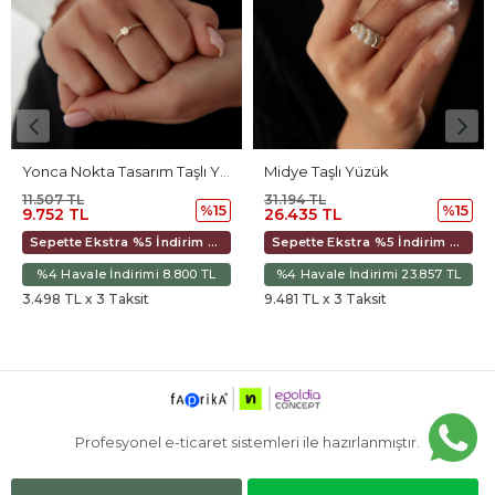
Midye Taşlı Yüzük
Mineli Kırmızı Taşlı Yüzük
31.194 TL
55.799 TL
%15
%25
26.435 TL
41.849 TL
Sepette Ekstra %5 İndirim 24.851 TL
Sepette Ekstra %5 İndirim 44.452 TL
%4 Havale İndirimi 23.857 TL
%4 Havale İndirimi 42.674 TL
9.481 TL x 3 Taksit
15.010 TL x 3 Taksit
Profesyonel e-ticaret sistemleri ile hazırlanmıştır.