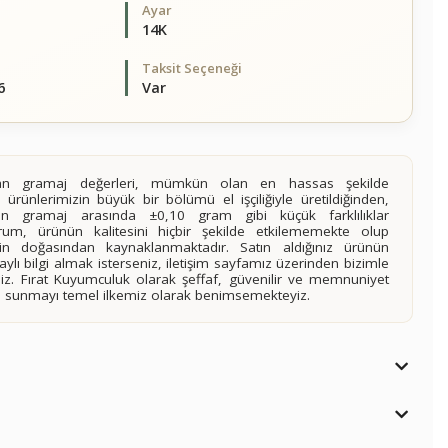
Ayar
14K
Taksit Seçeneği
6
Var
alan gramaj değerleri, mümkün olan en hassas şekilde
 ürünlerimizin büyük bir bölümü el işçiliğiyle üretildiğinden,
ilen gramaj arasında ±0,10 gram gibi küçük farklılıklar
rum, ürünün kalitesini hiçbir şekilde etkilememekte olup
n doğasından kaynaklanmaktadır. Satın aldığınız ürünün
lı bilgi almak isterseniz, iletişim sayfamız üzerinden bizimle
siniz. Fırat Kuyumculuk olarak şeffaf, güvenilir ve memnuniyet
imi sunmayı temel ilkemiz olarak benimsemekteyiz.