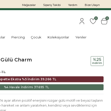
Mağazalar
Sipariş Takibi
Yardım
Bize Ulaşın
0
0
ılar
Piercing
Çocuk
Koleksiyonlar
Yeniler
r Gülü Charm
%25
i̇ndi̇ri̇m
 TL
epette Ekstra %5 İndirim
39.266 TL
%4 Havale İndirimi
37.695 TL
 ayar altının pozitif enerjisini rüzgar gülü motifi ve beyaz taşların
izde hareket ve anlam yaratırken, kendiniz veya sevdikleriniz için
unar.