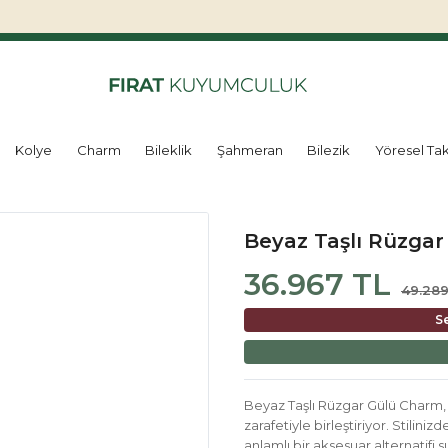
Kolye
Charm
Bileklik
Şahmeran
Bilezik
Yöresel Tak
Beyaz Taşlı Rüzga
36.967 TL
49.289
S
Beyaz Taşlı Rüzgar Gülü Charm, 14
zarafetiyle birleştiriyor. Stilin
anlamlı bir aksesuar alternatifi s