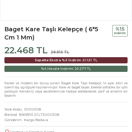
Baget Kare Taşlı Kelepçe ( 6*5
%15
i̇ndi̇ri̇m
Cm 1 Mm)
22.468 TL
26.513 TL
Sepette Ekstra %5 İndirim
21.121 TL
%4 Havale İndirimi
20.277 TL
Parlak ve modern bir duruş sunan Baget Kare Taşlı Kelepçe, 14 ayar altın ve
özenli taş işçiliğiyle hazırlanmıştır. Kare ve baget taşlar, bilekte sofistike bir ışıltı
yaratıyor. Kendiniz veya sevdiklerinize hediye edilebilecek zarif ve anlamlı bir
tasarım.
Stok Kodu
3000308
Barkod
869BR3.2CLT3000308
Gönderim
Kargo Bedava
Ücretsiz ve Sigortalı Kargo