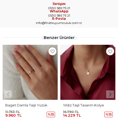
İletişim
0530 585 75 21
WhatsApp
0530 585 75 21
E-Posta
info@firatkuyumculuk.com.tr
Benzer Ürünler
zük
Yıldız Taşlı Tasarım Kolye
16.790 TL
44.717 TL
%15
%15
14.229 TL
37.896 TL