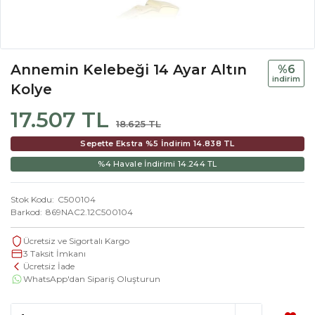
Annemin Kelebeği 14 Ayar Altın
%6
i̇ndi̇ri̇m
Kolye
17.507 TL
18.625 TL
Sepette Ekstra %5 İndirim
14.838 TL
%4 Havale İndirimi
14.244 TL
Stok Kodu
C500104
Barkod
869NAC2.12C500104
Ücretsiz ve Sigortalı Kargo
3 Taksit İmkanı
Ücretsiz İade
WhatsApp'dan Sipariş Oluşturun