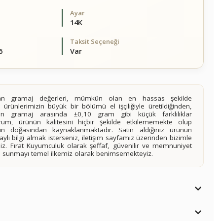
Ayar
14K
Taksit Seçeneği
6
Var
alan gramaj değerleri, mümkün olan en hassas şekilde
 ürünlerimizin büyük bir bölümü el işçiliğiyle üretildiğinden,
ilen gramaj arasında ±0,10 gram gibi küçük farklılıklar
rum, ürünün kalitesini hiçbir şekilde etkilememekte olup
n doğasından kaynaklanmaktadır. Satın aldığınız ürünün
lı bilgi almak isterseniz, iletişim sayfamız üzerinden bizimle
siniz. Fırat Kuyumculuk olarak şeffaf, güvenilir ve memnuniyet
imi sunmayı temel ilkemiz olarak benimsemekteyiz.