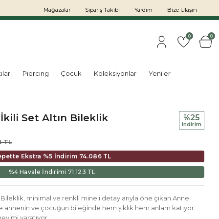
Mağazalar
Sipariş Takibi
Yardım
Bize Ulaşın
0
0
ılar
Piercing
Çocuk
Koleksiyonlar
Yeniler
ili Set Altın Bileklik
%25
i̇ndi̇ri̇m
8 TL
epette Ekstra %5 İndirim
74.086 TL
%4 Havale İndirimi
71.123 TL
 Bileklik, minimal ve renkli mineli detaylarıyla öne çıkan Anne
iğiyle annenin ve çocuğun bileğinde hem şıklık hem anlam katıyor.
neyimi yaratıyor.