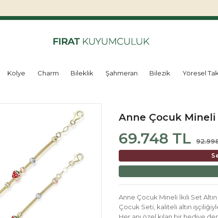
Kolye
Charm
Bileklik
Şahmeran
Bilezik
Yöresel Tak
Anne Çocuk Mineli İk
69.748 TL
92.99
S
Anne Çocuk Mineli İkili Set Altın
Çocuk Seti, kaliteli altın işçil
Her anı özel kılan bir hediye de