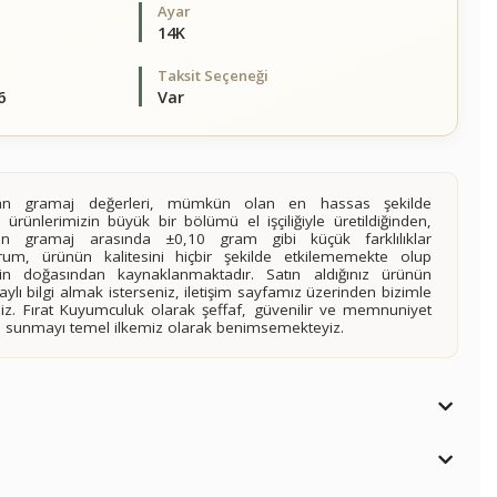
Ayar
14K
Taksit Seçeneği
6
Var
alan gramaj değerleri, mümkün olan en hassas şekilde
 ürünlerimizin büyük bir bölümü el işçiliğiyle üretildiğinden,
ilen gramaj arasında ±0,10 gram gibi küçük farklılıklar
rum, ürünün kalitesini hiçbir şekilde etkilememekte olup
n doğasından kaynaklanmaktadır. Satın aldığınız ürünün
lı bilgi almak isterseniz, iletişim sayfamız üzerinden bizimle
siniz. Fırat Kuyumculuk olarak şeffaf, güvenilir ve memnuniyet
imi sunmayı temel ilkemiz olarak benimsemekteyiz.