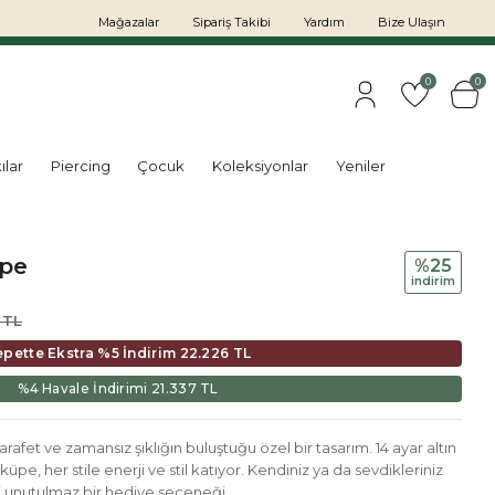
Mağazalar
Sipariş Takibi
Yardım
Bize Ulaşın
0
0
ılar
Piercing
Çocuk
Koleksiyonlar
Yeniler
üpe
%25
i̇ndi̇ri̇m
 TL
epette Ekstra %5 İndirim
22.226 TL
%4 Havale İndirimi
21.337 TL
afet ve zamansız şıklığın buluştuğu özel bir tasarım. 14 ayar altın
 küpe, her stile enerji ve stil katıyor. Kendiniz ya da sevdikleriniz
ci unutulmaz bir hediye seçeneği.