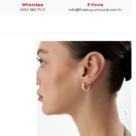
WhatsApp
E-Posta
0530 585 75 21
info@firatkuyumculuk.com.tr