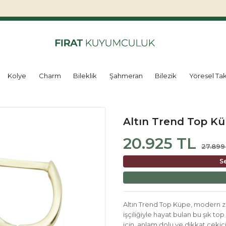
Kolye
Charm
Bileklik
Şahmeran
Bilezik
Yöresel Tak
Altın Trend Top K
20.925 TL
27.899
S
Altın Trend Top Küpe, modern zar
işçiliğiyle hayat bulan bu şık top
için, anlam dolu ve dikkat çeki