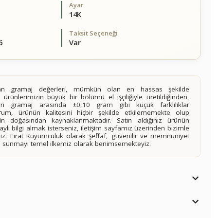
Ayar
14K
Taksit Seçeneği
6
Var
alan gramaj değerleri, mümkün olan en hassas şekilde
 ürünlerimizin büyük bir bölümü el işçiliğiyle üretildiğinden,
ilen gramaj arasında ±0,10 gram gibi küçük farklılıklar
rum, ürünün kalitesini hiçbir şekilde etkilememekte olup
n doğasından kaynaklanmaktadır. Satın aldığınız ürünün
lı bilgi almak isterseniz, iletişim sayfamız üzerinden bizimle
siniz. Fırat Kuyumculuk olarak şeffaf, güvenilir ve memnuniyet
imi sunmayı temel ilkemiz olarak benimsemekteyiz.