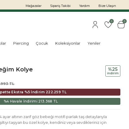
Mağazalar
Sipariş Takibi
Yardım
Bize Ulaşın
0
0
ılar
Piercing
Çocuk
Koleksiyonlar
Yeniler
beğim Kolye
%25
i̇ndi̇ri̇m
.993 TL
pette Ekstra %5 İndirim
222.259 TL
%4 Havale İndirimi
213.368 TL
 ayar altının zarif göz bebeği motifi parlak taş detaylarıyla
şıltıyı taşıyan bu özel kolye, kendiniz veya sevdikleriniz için