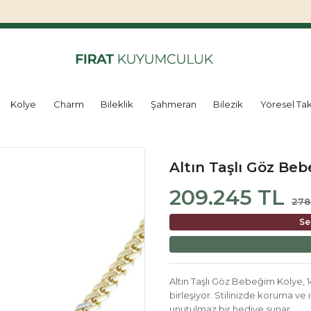
Kolye
Charm
Bileklik
Şahmeran
Bilezik
Yöresel Tak
Altın Taşlı Göz Be
209.245 TL
278
Se
Altın Taşlı Göz Bebeğim Kolye, 14
birleşiyor. Stilinizde koruma ve ı
unutulmaz bir hediye sunar.