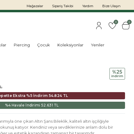
Mağazalar
Sipariş Takibi
Yardım
Bize Ulaşın
0
0
ılar
Piercing
Çocuk
Koleksiyonlar
Yeniler
%25
i̇ndi̇ri̇m
TL
epette Ekstra %5 İndirim
54.824 TL
%4 Havale İndirimi
52.631 TL
mıyla öne çıkan Altın Şans Bileklik, kaliteli altın işçiliğiyle
r dokunuş katıyor. Kendiniz veya sevdiklerinize anlam dolu bir
ğer ve estetik kazandıran zamansız bir tasarımdır.