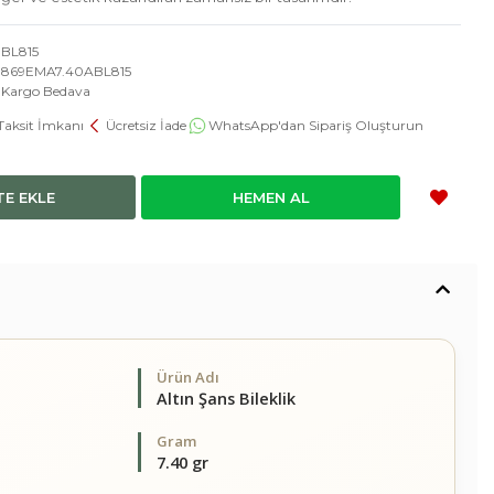
BL815
869EMA7.40ABL815
Kargo Bedava
Taksit İmkanı
Ücretsiz İade
WhatsApp'dan Sipariş Oluşturun
TE EKLE
HEMEN AL
Ürün Adı
Altın Şans Bileklik
Gram
7.40 gr