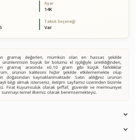
Ayar
14K
Taksit Seçeneği
6
Var
alan gramaj değerleri, mümkün olan en hassas şekilde
 ürünlerimizin büyük bir bölümü el işçiliğiyle üretildiğinden,
ilen gramaj arasında ±0,10 gram gibi küçük farklılıklar
rum, ürünün kalitesini hiçbir şekilde etkilememekte olup
n doğasından kaynaklanmaktadır. Satın aldığınız ürünün
lı bilgi almak isterseniz, iletişim sayfamız üzerinden bizimle
siniz. Fırat Kuyumculuk olarak şeffaf, güvenilir ve memnuniyet
imi sunmayı temel ilkemiz olarak benimsemekteyiz.