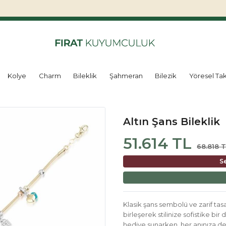
Kolye
Charm
Bileklik
Şahmeran
Bilezik
Yöresel Tak
Altın Şans Bileklik
51.614 TL
68.818 
S
Klasik şans sembolü ve zarif tasarı
birleşerek stilinize sofistike bi
hediye sunarken, her anınıza de