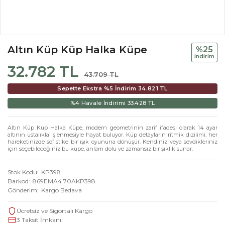
Altın Küp Küp Halka Küpe
%25
i̇ndi̇ri̇m
32.782 TL
43.709 TL
Sepette Ekstra %5 İndirim
34.821 TL
%4 Havale İndirimi
33.428 TL
Altın Küp Küp Halka Küpe, modern geometrinin zarif ifadesi olarak 14 ayar
altının ustalıkla işlenmesiyle hayat buluyor. Küp detayların ritmik dizilimi, her
hareketinizde sofistike bir ışık oyununa dönüşür. Kendiniz veya sevdikleriniz
için seçebileceğiniz bu küpe, anlam dolu ve zamansız bir şıklık sunar.
Stok Kodu
KP398
Barkod
869EMA4.70AKP398
Gönderim
Kargo Bedava
Ücretsiz ve Sigortalı Kargo
3 Taksit İmkanı