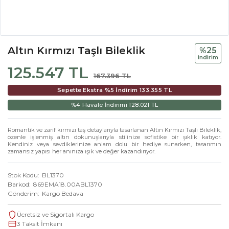
Altın Kırmızı Taşlı Bileklik
%25
i̇ndi̇ri̇m
125.547 TL
167.396 TL
Sepette Ekstra %5 İndirim
133.355 TL
%4 Havale İndirimi
128.021 TL
Romantik ve zarif kırmızı taş detaylarıyla tasarlanan Altın Kırmızı Taşlı Bileklik,
özenle işlenmiş altın dokunuşlarıyla stilinize sofistike bir şıklık katıyor.
Kendiniz veya sevdiklerinize anlam dolu bir hediye sunarken, tasarımın
zamansız yapısı her anınıza ışık ve değer kazandırıyor.
Stok Kodu
BL1370
Barkod
869EMA18.00ABL1370
Gönderim
Kargo Bedava
Ücretsiz ve Sigortalı Kargo
3 Taksit İmkanı