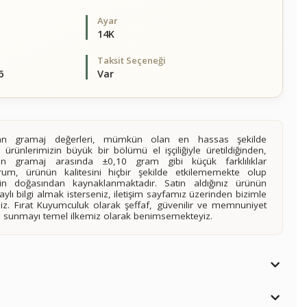
Ayar
14K
Taksit Seçeneği
6
Var
alan gramaj değerleri, mümkün olan en hassas şekilde
 ürünlerimizin büyük bir bölümü el işçiliğiyle üretildiğinden,
ilen gramaj arasında ±0,10 gram gibi küçük farklılıklar
rum, ürünün kalitesini hiçbir şekilde etkilememekte olup
n doğasından kaynaklanmaktadır. Satın aldığınız ürünün
lı bilgi almak isterseniz, iletişim sayfamız üzerinden bizimle
siniz. Fırat Kuyumculuk olarak şeffaf, güvenilir ve memnuniyet
imi sunmayı temel ilkemiz olarak benimsemekteyiz.