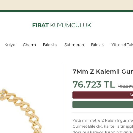
Kolye
Charm
Bileklik
Şahmeran
Bilezik
Yöresel Tak
7Mm Z Kalemli Gur
76.723 TL
102.29
S
Yedi milimetre Z kalemli gurmet
Gurmet Bileklik, kaliteli altın işç
dokunuş katıyor. Kendiniz veya 