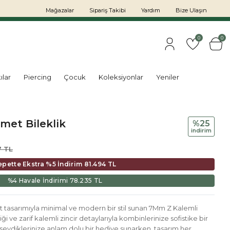
Mağazalar
Sipariş Takibi
Yardım
Bize Ulaşın
0
0
ılar
Piercing
Çocuk
Koleksiyonlar
Yeniler
met Bileklik
%25
i̇ndi̇ri̇m
7 TL
epette Ekstra %5 İndirim
81.494 TL
%4 Havale İndirimi
78.235 TL
 tasarımıyla minimal ve modern bir stil sunan 7Mm Z Kalemli
iliği ve zarif kalemli zincir detaylarıyla kombinlerinize sofistike bir
sevdiklerinize anlam dolu bir hediye sunarken, tasarım her