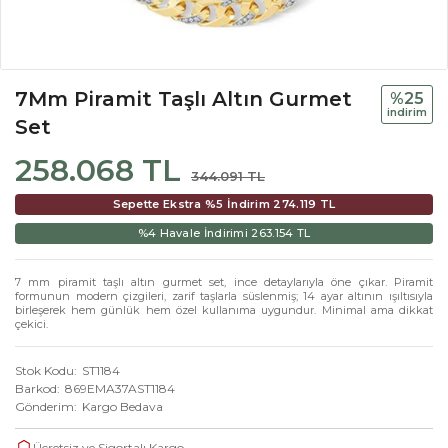
7Mm Piramit Taşlı Altın Gurmet
%25
i̇ndi̇ri̇m
Set
258.068 TL
344.091 TL
Sepette Ekstra %5 İndirim
274.119 TL
%4 Havale İndirimi
263.154 TL
7 mm piramit taşlı altın gurmet set, ince detaylarıyla öne çıkar. Piramit
formunun modern çizgileri, zarif taşlarla süslenmiş; 14 ayar altının ışıltısıyla
birleşerek hem günlük hem özel kullanıma uygundur. Minimal ama dikkat
çekici.
Stok Kodu
ST1184
Barkod
869EMA37AST1184
Gönderim
Kargo Bedava
Ücretsiz ve Sigortalı Kargo