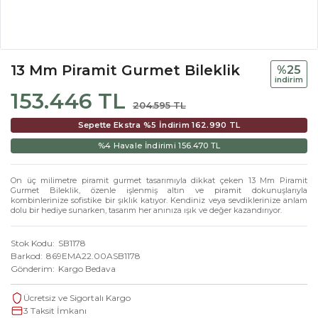
13 Mm Piramit Gurmet Bileklik
%25
i̇ndi̇ri̇m
153.446 TL
204.595 TL
Sepette Ekstra %5 İndirim
162.990 TL
%4 Havale İndirimi
156.470 TL
On üç milimetre piramit gurmet tasarımıyla dikkat çeken 13 Mm Piramit
Gurmet Bileklik, özenle işlenmiş altın ve piramit dokunuşlarıyla
kombinlerinize sofistike bir şıklık katıyor. Kendiniz veya sevdiklerinize anlam
dolu bir hediye sunarken, tasarım her anınıza ışık ve değer kazandırıyor.
Stok Kodu
SB1178
Barkod
869EMA22.00ASB1178
Gönderim
Kargo Bedava
Ücretsiz ve Sigortalı Kargo
3 Taksit İmkanı