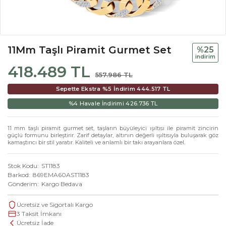
11Mm Taşlı Piramit Gurmet Set
%25
i̇ndi̇ri̇m
418.489 TL
557.986 TL
Sepette Ekstra %5 İndirim
444.517 TL
%4 Havale İndirimi
426.736 TL
11 mm taşlı piramit gurmet set, taşların büyüleyici ışıltısı ile piramit zincirin
güçlü formunu birleştirir. Zarif detaylar, altının değerli ışıltısıyla buluşarak göz
kamaştırıcı bir stil yaratır. Kaliteli ve anlamlı bir takı arayanlara özel.
Stok Kodu
ST1183
Barkod
869EMA60AST1183
Gönderim
Kargo Bedava
Ücretsiz ve Sigortalı Kargo
3 Taksit İmkanı
Ücretsiz İade