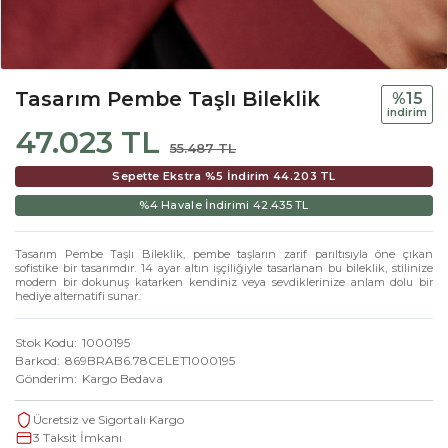
Tasarım Pembe Taşlı Bileklik
%15
i̇ndi̇ri̇m
47.023 TL
55.487 TL
Sepette Ekstra %5 İndirim
44.203 TL
%4 Havale İndirimi
42.435 TL
Tasarım Pembe Taşlı Bileklik, pembe taşların zarif parıltısıyla öne çıkan
sofistike bir tasarımdır. 14 ayar altın işçiliğiyle tasarlanan bu bileklik, stilinize
modern bir dokunuş katarken kendiniz veya sevdiklerinize anlam dolu bir
hediye alternatifi sunar.
Stok Kodu
1000195
Barkod
869BRAB6.78CELET1000195
Gönderim
Kargo Bedava
Ücretsiz ve Sigortalı Kargo
3 Taksit İmkanı