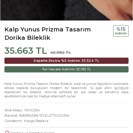
Kalp Yunus Prizma Tasarım
%15
i̇ndi̇ri̇m
Dorika Bileklik
35.663 TL
42.082 TL
Sepette Ekstra %5 İndirim
33.524 TL
%4 Havale İndirimi
32.183 TL
Kalp Yunus Prizma Tasarım Dorika Bileklik, kalp ve yunus figürlerini prismatik
dorika toplarla buluşturan modern bir tasarımdır. 14 ayar altın işçiliğiyle
tasarlanan bu bileklik, stilinize sofistike bir ışık katar ve kendiniz veya
sevdiklerinize özel bir hediye alternatifi sunar.
Stok Kodu
1000254
Barkod
869BRAB5.13CELET1000254
Gönderim
Kargo Bedava
Ücretsiz ve Sigortalı Kargo