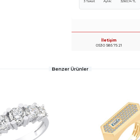
3 Taksit
Aylık:
3260,14 TL
İletişim
0530 585 75 21
Benzer Ürünler