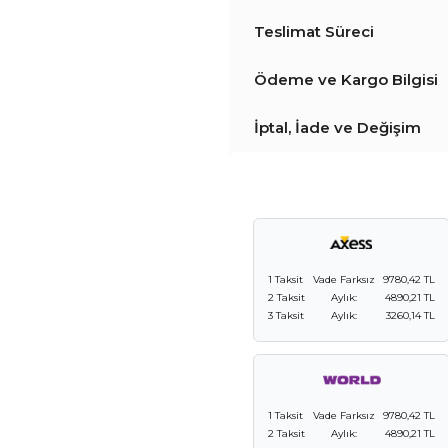
Teslimat Süreci
Ödeme ve Kargo Bilgisi
İptal, İade ve Değişim
1 Taksit
Vade Farksız
9780,42 TL
2 Taksit
Aylık:
4890,21 TL
3 Taksit
Aylık:
3260,14 TL
1 Taksit
Vade Farksız
9780,42 TL
2 Taksit
Aylık:
4890,21 TL