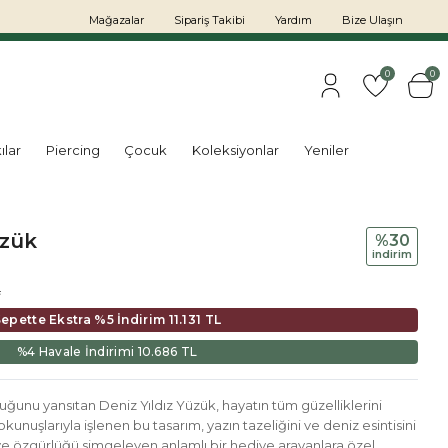
Mağazalar
Sipariş Takibi
Yardım
Bize Ulaşın
0
0
ılar
Piercing
Çocuk
Koleksiyonlar
Yeniler
zük
%30
i̇ndi̇ri̇m
L
epette Ekstra %5 İndirim
11.131 TL
%4 Havale İndirimi
10.686 TL
ğunu yansıtan Deniz Yıldız Yüzük, hayatın tüm güzelliklerini
 dokunuşlarıyla işlenen bu tasarım, yazın tazeliğini ve deniz esintisini
ve özgürlüğü simgeleyen anlamlı bir hediye arayanlara özel.