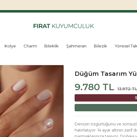
Kolye
Charm
Bileklik
Şahmeran
Bilezik
Yöresel Tak
Düğüm Tasarım Yü
9.780 TL
13.972 T
S
Denizin özgürlüğünü ve sonsuzlu
hatırlatıyor. 14 ayar altının zarif
parmaklarınıza taşıyor. Doğayı 