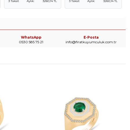
3 Taksit
Aylık:
3260,14 TL
3 Taksit
Aylık:
3260,14 TL
WhatsApp
E-Posta
0530 585 75 21
info@firatkuyumculuk.com.tr