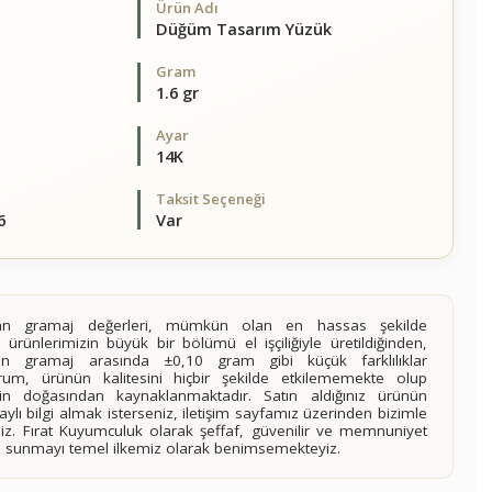
Ürün Adı
Düğüm Tasarım Yüzük
Gram
1.6 gr
Ayar
14K
Taksit Seçeneği
6
Var
alan gramaj değerleri, mümkün olan en hassas şekilde
 ürünlerimizin büyük bir bölümü el işçiliğiyle üretildiğinden,
ilen gramaj arasında ±0,10 gram gibi küçük farklılıklar
rum, ürünün kalitesini hiçbir şekilde etkilememekte olup
n doğasından kaynaklanmaktadır. Satın aldığınız ürünün
lı bilgi almak isterseniz, iletişim sayfamız üzerinden bizimle
siniz. Fırat Kuyumculuk olarak şeffaf, güvenilir ve memnuniyet
imi sunmayı temel ilkemiz olarak benimsemekteyiz.